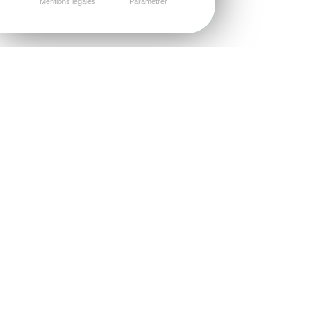
Mentions légales
Paramétrer
FAIRE VIVRE LE TISSU LOCAL
Parce que nous inscrivons La Flori'noz dans une
dynamique économique locale. Parce que nous
sommes attachés au développement de notre
territoire. Parce que nous voulons créer un évènement
aux valeurs fortes autour du partage, du plaisir et de
l'éco-responsablilité. Nous recherchons des
partenaires locaux qui partagent nos valeurs.