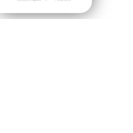
4 FORMATS DE COURSES
D'ORIENTATION
Des courses d'orientation nocturnes chronométrées,
en pleine nature
LA FLORI'VERTE
Nous proposons un format simple, idéal pour