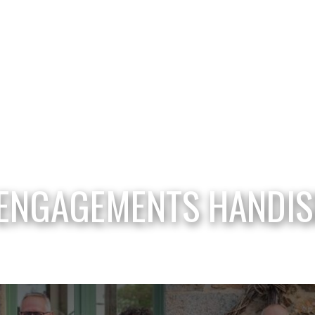
A nos côtés
Retour en images
Devenir bénévole
ENGAGEMENTS HANDI