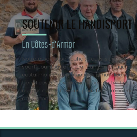
SOUTENIR LE HANDISPORT
En Côtes-d'Armor
Notre association souhaite aussi s’engager dan
sport pour tous en créant un partenariat ave
costarmoricain en situation de handicap. No
bénéfices de l’évènement permettent de fin
ou tous autres besoins, pour l'accompagner 
défis sportifs.