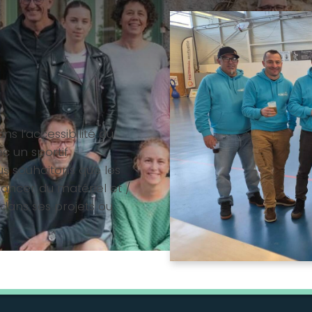
s l’accessibilité du
c un sportif
us souhaitons que les
ancer du matériel et /
dans ses projets ou