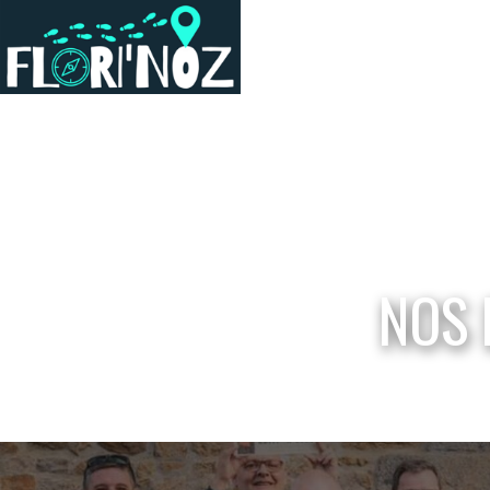
Actualité
Contactez-nous
Flori'Noz
Nos parcours
Nos engagements
Restauration
NOS 