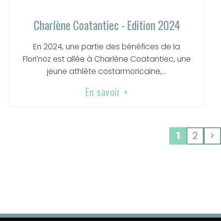
Charlène Coatantiec - Edition 2024
En 2024, une partie des bénéfices de la
Flori’noz est allée à Charlène Coatantiec, une
jeune athlète costarmoricaine,...
En savoir +
1
2
>