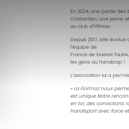
En 2024, une partie des 
Coatantiec, une jeune at
au club d’Yffiniac.
Depuis 2017, elle évolu
l’équipe de
France de basket fauteui
les gens au handicap !
L’association lui a perm
« La Flori’noz nous perm
est unique Notre rencon
en toi, des convictions r
handisport avec force et f