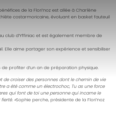
bénéfices de la Flori’noz est allée à Charlène
hlète costarmoricaine, évoluant en basket fauteuil
e au club d’Yffiniac et est également membre de
l. Elle aime partager son expérience et sensibiliser
is de profiter d’un an de préparation physique.
et de croiser des personnes dont le chemin de vie
tre a été comme un électrochoc, Tu as une force
ares qui font de toi une personne qui incarne le
ierté. »
Sophie perche, présidente de la Flori’noz