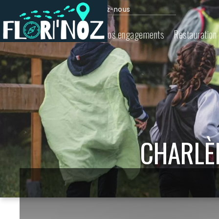
Actualité
Contactez-nous
Flori'Noz
Nos parcours
Nos engagements
Restauration
CHARLÈN