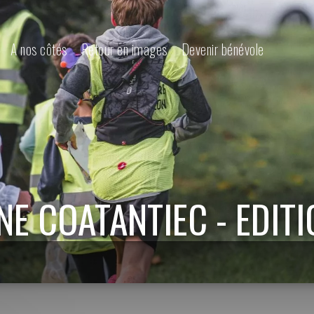
A nos côtés
Retour en images
Devenir bénévole
E COATANTIEC - EDIT